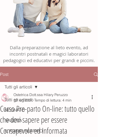
Dalla preparazione al lieto evento, ad
incontri postnatali e magici laboratori
pedagogici ed educativi per grandi e piccini.
Post
Tutti gli articoli
Ostetrica Dott.ssa Hilary Peruzzo
Tutti gli articoli
12 lug 2020
Tempo di lettura: 4 min
Corso Pre-parto On-line: tutto quello
NEONATO
che devi sapere per essere
NASCITA
Consapevole ed Informata
IL PRIMO RESPIRO