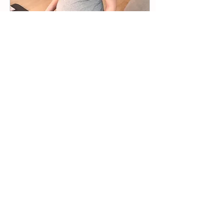
7 giu 2020
∙
5
min
IL PAVIMENTO PELVICO: conoscerlo
per prendersene cura
In questo articolo ti spiego
perchè e così importante il
pavimento pelvico e come
prendersene cura