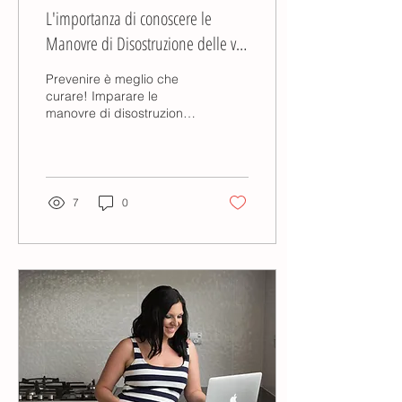
L'importanza di conoscere le
Manovre di Disostruzione delle vie
aeree in Età Pediatrica
Prevenire è meglio che
curare! Imparare le
manovre di disostruzione
aiuta i genitori a
intervenire nel modo più
efficace in caso di soffoc..
7
0