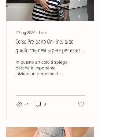
12 lug 2020
∙
4
min
Corso Pre-parto On-line: tutto
quello che devi sapere per essere
Consapevole ed Informata
In questo articolo ti spiego
perchè è importante
iniziare un percorso di
accompagnamento alla
nascita dalle prime
setimane.
41
0