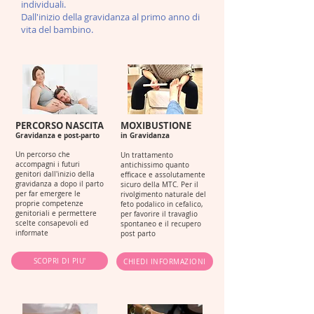
individuali.
Dall'inizio della gravidanza al primo anno di
vita del bambino.
PERCORSO NASCITA
MOXIBUSTIONE
Gravidanza e post-parto
in Gravidanza
Un percorso
che
Un trattamento
accompagni i futuri
antichissimo quanto
genitori dall'inizio della
efficace e assolutamente
gra
vidanza a dopo il parto
sicuro della MTC. Per il
per far emergere le
rivolgimento naturale del
proprie competenze
feto podalico in cefalico
,
genitoriali e permettere
per favorire il travaglio
scelte consapevoli ed
spontaneo e il recupero
informate
post parto
SCOPRI DI PIU'
CHIEDI INFORMAZIONI