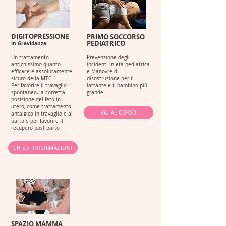
DIGITOPRESSIONE
PRIMO SOCCORSO
PEDIATRICO
in Gravidanza
Un trattamento
Prevenzione degli
antichissimo quanto
incidenti in età pediatrica
efficace e assolutamente
e Manovre di
sicuro della MTC.
diso
struzione per il
Per
favorire il travaglio
lattante e il bambino più
spontaneo, la corretta
grande
posizione del feto in
utero, come trattamento
VAI AL CORSO
antalgico in travaglio e al
parto e per favorire il
recupero post parto
CHIEDI INFORMAZIONI
SPAZIO MAMMA